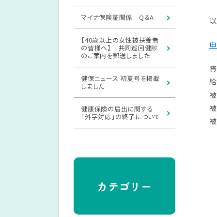
マイナ保険証関係 Q＆A
以
【40歳以上の女性被扶養者
申
の皆様へ】 共同巡回健診
のご案内を郵送しました
資
健保ニュース 初夏号を掲載
給
しました
被
被
健康保険の届出に関する
「外字対応」の終了について
被
カテゴリー