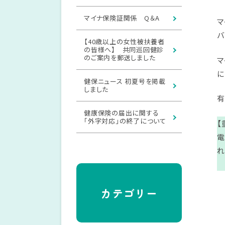
マイナ保険証関係 Q＆A
マ
バ
【40歳以上の女性被扶養者
の皆様へ】 共同巡回健診
のご案内を郵送しました
マ
に
健保ニュース 初夏号を掲載
しました
有
健康保険の届出に関する
「外字対応」の終了について
【
電
れ
カテゴリー