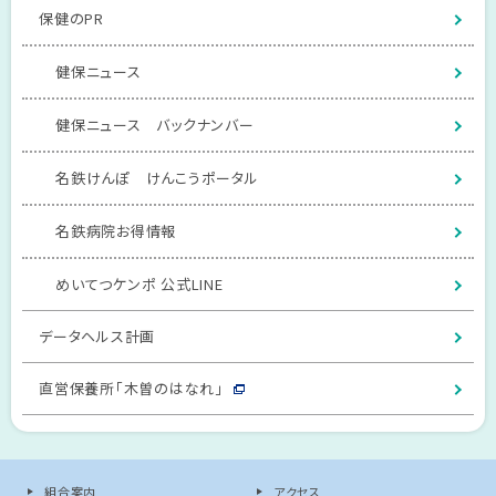
保健のPR
健保ニュース
健保ニュース バックナンバー
名鉄けんぽ けんこうポータル
名鉄病院お得情報
めいてつケンポ 公式LINE
データヘルス計画
直営保養所「木曽のはなれ」
組合案内
アクセス